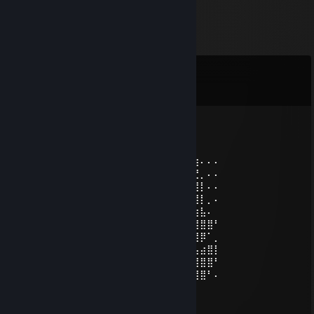
Comments
View all
42
comments
Kapi
Apr 16 @ 10:30am
⠄⣿⡀⠇⠄⠄⠄⢉⣛⣷⡄⢨⡀⣠⣤⣴⣿⣿⣿⣿⡿⠿⠶⠿⠿⣿⣷⠄⠄⠄
⠄⣿⣿⣬⣀⣠⣤⡘⣿⣿⣿⣦⣿⣿⣿⣿⣿⡿⠋⠄⠄⢀⣶⣶⣦⣌⢙⡀⠄⠄
⠄⣿⣿⣿⠿⠿⠿⣿⣿⣿⣿⣿⣿⣿⣿⣿⡟⢡⣄⡀⣀⣼⣿⣿⣿⠟⣸⡇⠄⠄
⣆⠙⠉⣠⣤⡀⠄⠄⢩⣿⣿⢿⣿⣿⣿⣿⣿⣿⡿⣛⣋⣥⣤⣤⣤⣾⣿⡇⡀⠄
⣤⡀⠸⣿⣿⡿⠶⠶⢾⣿⣿⡸⣿⣿⣿⣿⣿⡿⣿⣿⣿⣿⣿⣿⣿⣿⣲⣧⠄
⢺⣿⣦⣬⣶⣾⣿⣿⣿⣿⣿⣿⢸⣿⣿⣿⣯⣿⣿⣿⣿⣿⣿⣿⣿⣿⣿⣿⣿⠃
⠄⢻⣿⣿⣿⣿⣿⣿⣿⣿⣿⣿⣿⣿⣿⣿⣿⣿⣿⣿⣿⣿⣿⣿⣿⣿⣿⡿⠁⡀
⠄⠘⢿⣿⣿⣿⣿⣿⣿⣿⣿⢟⣭⠭⠴⠒⠨⢭⠛⠛⠋⣼⣿⣿⣟⣛⣡⣴⣿⡇
⠄⠘⣷⣮⣿⣿⣿⣿⣯⡙⠁⠏⠄⠄⠄⠄⠄⠄⠄⠄⢰⣿⣿⣿⣿⣿⣿⣿⣿⠃
⠄⠄⠘⣿⣿⣿⣿⣿⣿⣷⡀⠄⣶⣦⠄⣠⣶⣿⣦⠄⣿⣿⣿⣿⣿⣿⣿⣿⠃⠄
Supa Fran