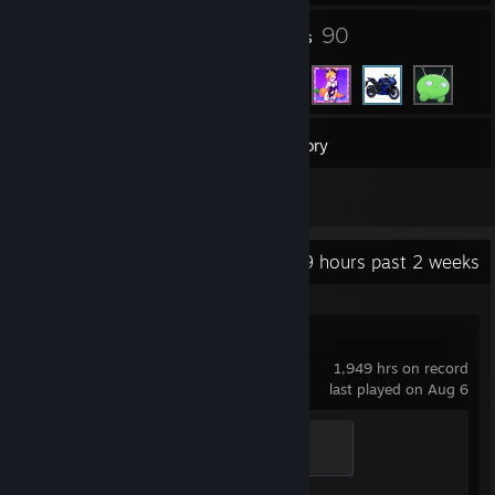
5
90
Groups
Friends
83
Games
Inventory
5
Reviews
Recent Activity
29 hours past 2 weeks
Counter-Strike 2
1,949 hrs on record
last played on Aug 6
Global Sentinel
500 XP
Achievement Progress
1 of 1