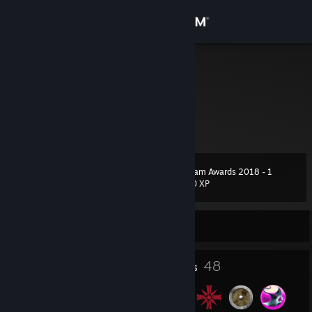
Sign in
Store
RAE
Montenegro
Community
About
Steam Awards 2018 - 1
Level
Support
65
100 XP
Change language
Currently Offline
Get the Steam Mobile App
4
48
Profile Awards
Badges
View desktop website