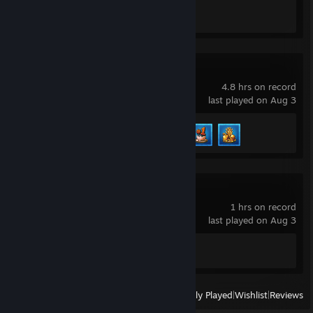
Core Keeper
4.8 hrs on record
last played on Aug 3
Achievement Progress
3 of 55
Scrap Mechanic
1 hrs on record
last played on Aug 3
Achievement Progress
0 of 34
View
All Recently Played
|
Wishlist
|
Reviews