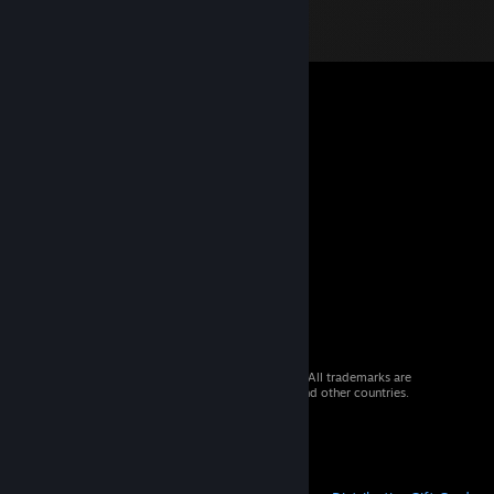
© 2026 Valve Corporation. All rights reserved. All trademarks are
property of their respective owners in the US and other countries.
VAT included in all prices where applicable.
Get Mobile Apps
STEAM