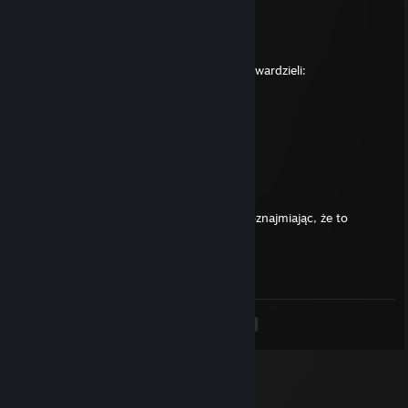
ChrisGAMING1983
Jan 10, 2021 @ 11:32am
Oto ta instrukcja o ktora mnie prosiles dla twardzieli:
1. Upić zdzirę!
2. Związać.
3. Posmarowac jej ♥♥♥♥♥ olejem roślinnym.
4. Wyciągnąć penisa męskiego.
5. Wepchnąć go w kobiecy odbyt.
6. Wyjąć.
7. Czynność powtórzyć.
8. Spuścić się, po czym rozwiązać kobietę oznajmiając, że to
wszystko było dla jej dobra.
+rep nice ♥♥♥♥♥
<
>