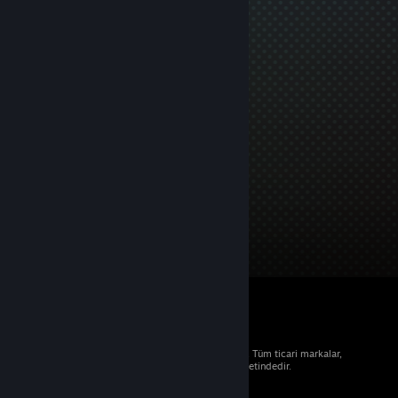
© 2026 Valve Corporation. Tüm hakları saklıdır. Tüm ticari markalar,
ABD ve diğer ülkelerde ilgili sahiplerinin mülkiyetindedir.
Geçerli yerlerde fiyatlara KDV dâhildir.