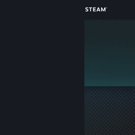
Giriş yap
Mağaza
chef
Topluluk
Hakkında
Bu profil gizlidir.
Destek
Dili değiştir
Steam mobil uygulamasını yükle
Masaüstü internet sitesini görüntüle