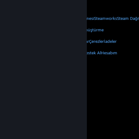
Mobil Uygulamaları Edin
STEAM
Steam Hakkında
Steam Abonelik Sözleşmesi
Steamworks
Steam Dağı
VALVE
Valve Hakkında
Kariyer
Donanım
Geri Dönüştürme
YASAL
Gizlilik
Erişilebilirlik
Bildirimler ve Politikalar
Çerezler
İadeler
DAHA FAZLA
Steam'i Yükle
Mobil Uygulamaları Edin
Destek Al
Hesabım
© Valve Corporation. Tüm hakları saklıdır. Tüm ticari
markalar, ABD ve diğer ülkelerde ilgili sahiplerinin
mülkiyetindedir.
Gizlilik Politikası
|
Yasal Bilgi
|