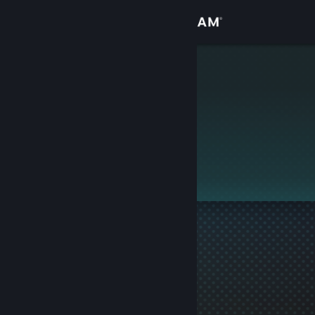
Přihlásit se
Obchod
chef
Komunita
Informace
Tento profil je soukromý.
Podpora
Změnit jazyk
Mobilní aplikace služby Steam
Desktopová verze stránky