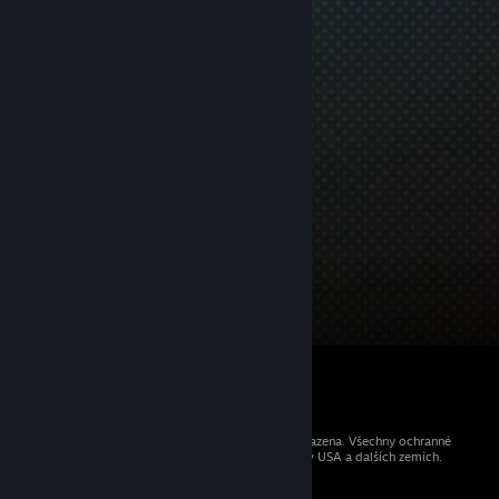
© 2026 Valve Corporation. Všechna práva vyhrazena. Všechny ochranné
známky jsou vlastnictvím příslušných subjektů v USA a dalších zemích.
Všechny ceny jsou uvedeny včetně DPH.