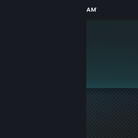
Přihlásit se
Obchod
QB
Komunita
Informace
Tento profil je soukromý.
Podpora
Změnit jazyk
Mobilní aplikace služby Steam
Desktopová verze stránky