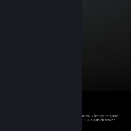
© 2026 Valve Corporation. Všechna práva vyhrazena. Všechny ochranné
známky jsou vlastnictvím příslušných subjektů v USA a dalších zemích.
Všechny ceny jsou uvedeny včetně DPH.