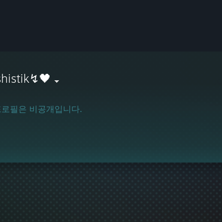
histik↯🖤
프로필은 비공개입니다.