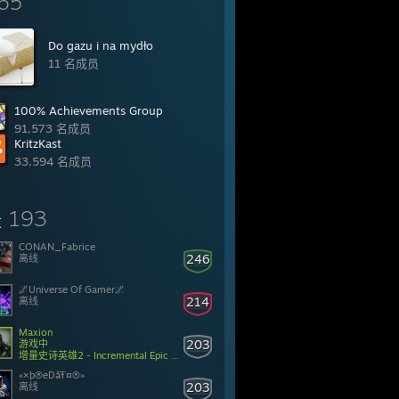
65
Do gazu i na mydło
11 名成员
100% Achievements Group
91,573 名成员
KritzKast
33,594 名成员
193
友
CONAN_Fabrice
246
离线
🌌Universe Of Gamer🌌
214
离线
Maxion
203
游戏中
增量史诗英雄2 - Incremental Epic Hero 2
«×þ®eDåŦ¤®»
203
离线