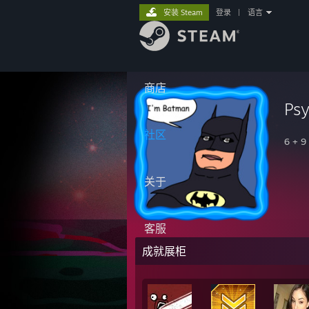
安装 Steam
登录
|
语言
商店
Ps
社区
6 + 9
关于
客服
成就展柜