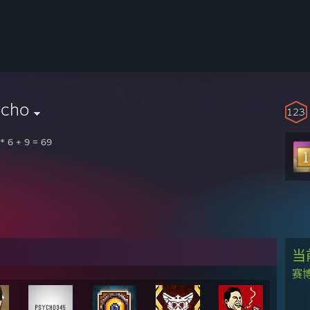
ycho
123
 * 6 + 9 = 69
当
赛博