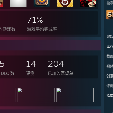
徽
71%
的游戏数
游戏平均完成率
游
库
截
15
14
204
视
DLC 数
评测
已加入愿望单
创
评
指