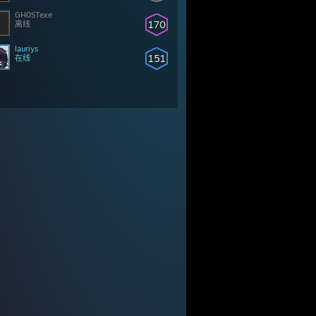
GH0STexe
170
离线
lauriys
151
在线