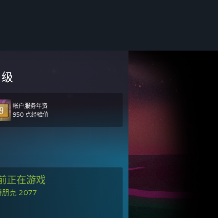
级
帐户服务年资
950 点经验值
前正在游戏
朋克 2077