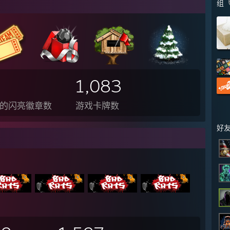
组
1,083
的闪亮徽章数
游戏卡牌数
好