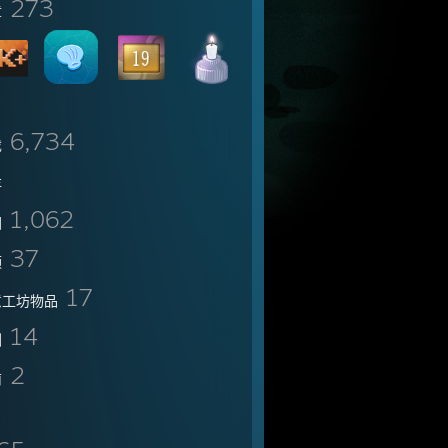
273
章
6,734
戏
存
1,062
图
37
频
17
意工坊物品
14
测
2
南