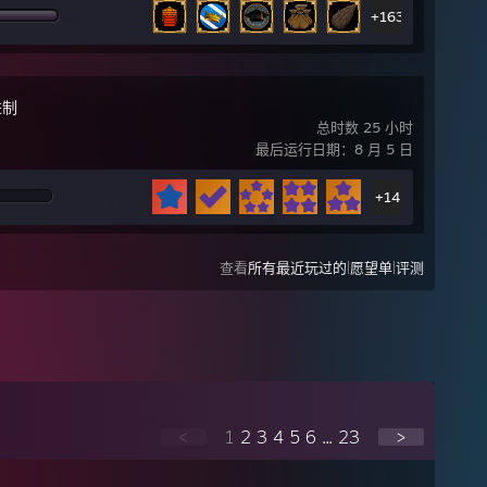
+163
进制
总时数 25 小时
最后运行日期：8 月 5 日
+14
|
|
查看
所有最近玩过的
愿望单
评测
<
1
2
3
4
5
6
...
23
>