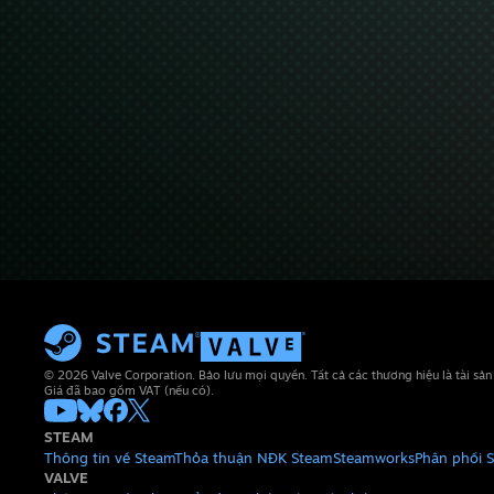
© 2026 Valve Corporation. Bảo lưu mọi quyền. Tất cả các thương hiệu là tài sả
Giá đã bao gồm VAT (nếu có).
STEAM
Thông tin về Steam
Thỏa thuận NĐK Steam
Steamworks
Phân phối 
VALVE