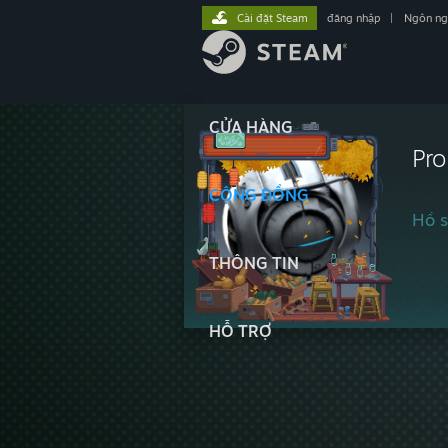
Cài đặt Steam
đăng nhập
|
Ngôn n
CỬA HÀNG
Pr
CỘNG ĐỒNG
Hồ s
THÔNG TIN
HỖ TRỢ