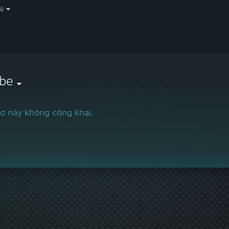
gữ
obe
ơ này không công khai.