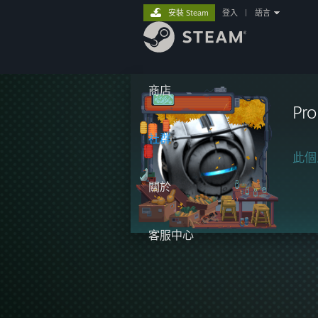
安裝 Steam
登入
|
語言
商店
Pr
社群
此個
關於
客服中心