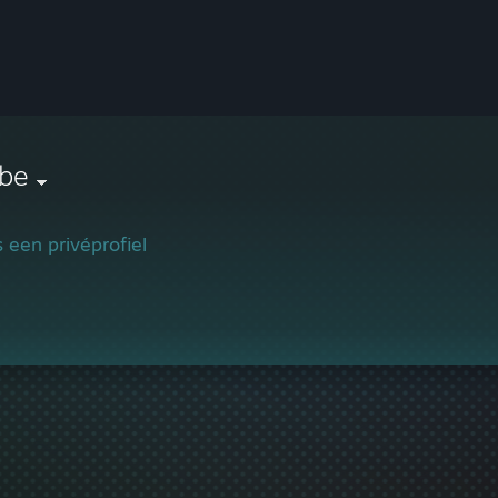
obe
is een privéprofiel