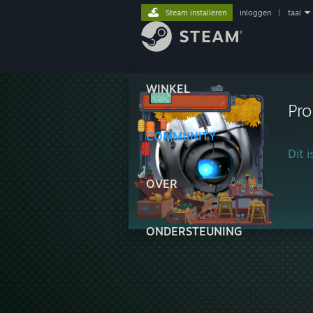
Steam installeren
inloggen
|
taal
WINKEL
Pr
COMMUNITY
Dit 
OVER
ONDERSTEUNING