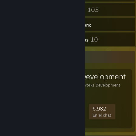
36
103
Amigos
Juegos
Inventario
12
10
Capturas
Reseñas
Grupo favorito
Steamworks Development
Official Group for Steamworks Development
Support
46.494
595
8.534
6.982
Miembros
Jugando
Conectados
En el chat