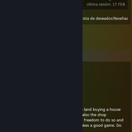
última sesión: 17 FEB
Ver
Recientes
|
Lista de deseados
|
Reseñas
Comentarios
aprilsnowfall
25 AGO 2023 a las 7:28
luvusomuch<3
7thsojurn
8 AGO 2022 a las 0:40
I want to build my own way like getting the land buying a house
and setting it up the way i would do it and also the shop
imagination is what makes games would an freedom to do so and
driving a car living in a home on and on makes a good game. Do
this with the game and i will buy it!