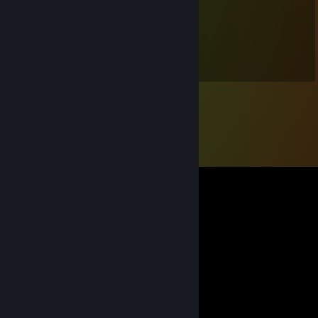
Impulse
31 MAY 2022 a las 15:18
+rep amazing dev