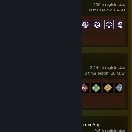
336 h registradas
última sesión: 1 AGO
Avance en los logros
40 de 50
+
Capturas: 2
Apex Legends
2.344 h registradas
última sesión: 28 MAY
Avance en los logros
12 de 12
+
Captura: 1
Reseña: 1
ProTubeVR Companion-App
0,5 h registradas