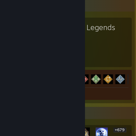
Juego favorito
Apex Legends
2.344
12
Horas jugadas
Logros
Avance en los logros
12 de 12
+7
Captura: 1
Reseña: 1
Expositor de los logros más raros
+679