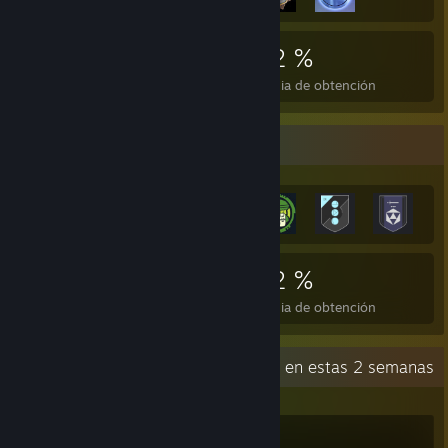
685
2
32 %
Logros
Juegos completados
Media de obtención
Expositor de logros
685
2
32 %
Logros
Juegos completados
Media de obtención
Actividad reciente
0,5 h en estas 2 semanas
ARC Raiders