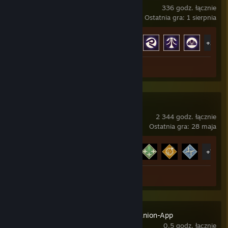
336 godz. łącznie
Ostatnia gra: 1 sierpnia
Postęp osiągnięć
40 z 50
+35
Zrzuty ekranu 2
Apex Legends
2 344 godz. łącznie
Ostatnia gra: 28 maja
Postęp osiągnięć
12 z 12
+7
Zrzut ekranu 1
Recenzja 1
ProTubeVR Companion-App
0,5 godz. łącznie