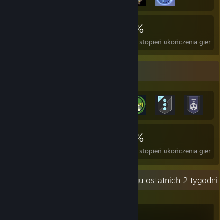
685
2
32%
Osiągnięcia
Perfekcyjne gry
Średni stopień ukończenia gier
Gablota osiągnięć
685
2
32%
Osiągnięcia
Perfekcyjne gry
Średni stopień ukończenia gier
Ostatnia aktywność
0,5 godz. w ciągu ostatnich 2 tygodni
ARC Raiders