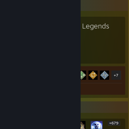
Ulubiona gra
Apex Legends
2 344
12
Godziny gry
Osiągnięcia
Postęp osiągnięć
12 z 12
+7
Zrzut ekranu 1
Recenzja 1
Gablota najrzadszych osiągnięć
+679