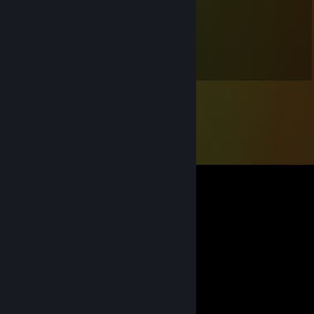
Impulse
31 maja 2022 o 15:18
+rep amazing dev