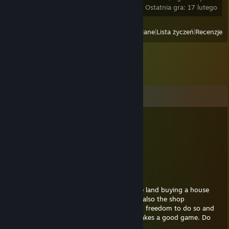
Ostatnia gra: 17 lutego
Przeglądaj
Ostatnio uruchamiane
|
Lista życzeń
|
Recenzje
Komentarze
aprilsnowfall
25 sierpnia 2023 o 7:28
luvusomuch<3
7thsojurn
8 sierpnia 2022 o 0:40
I want to build my own way like getting the land buying a house
and setting it up the way i would do it and also the shop
imagination is what makes games would an freedom to do so and
driving a car living in a home on and on makes a good game. Do
this with the game and i will buy it!