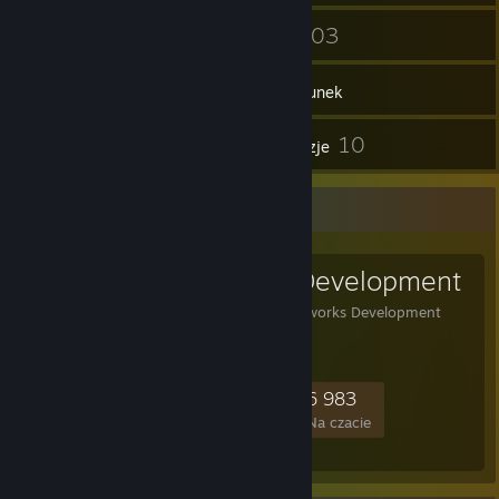
36
103
Znajomi
Gry
Ekwipunek
12
10
Zrzuty ekranu
Recenzje
Ulubiona grupa
Steamworks Development
Official Group for Steamworks Development
Support
46 496
829
9 890
6 983
Członkowie
W grze
Online
Na czacie