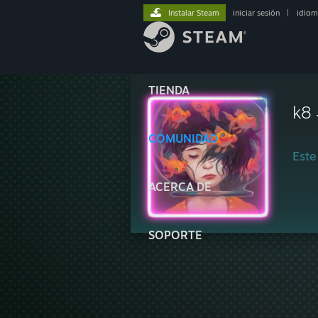
Instalar Steam
iniciar sesión
|
idiom
TIENDA
k8
COMUNIDAD
Este
ACERCA DE
SOPORTE