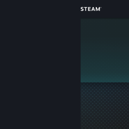
Anmelden
Shop
k8
Community
Info
Dieses Profil ist privat.
Support
Sprache ändern
Steam-Mobile-App herunterladen
Desktopversion anzeigen