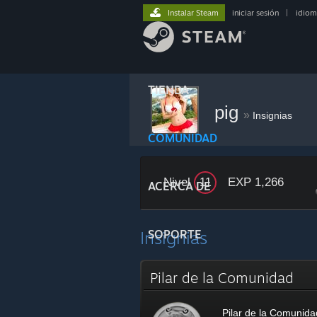
Instalar Steam
iniciar sesión
|
idiom
TIENDA
pig
»
Insignias
COMUNIDAD
Nivel
EXP 1,266
11
ACERCA DE
Insignias
SOPORTE
Pilar de la Comunidad
Pilar de la Comunida