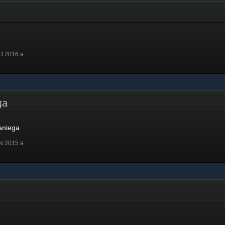
O 2016 a
ega
aniega
N 2015 a