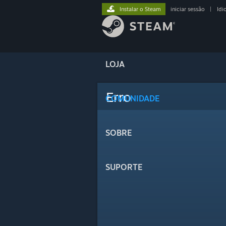
Instalar o Steam
iniciar sessão
|
Idi
LOJA
Erro
COMUNIDADE
SOBRE
SUPORTE