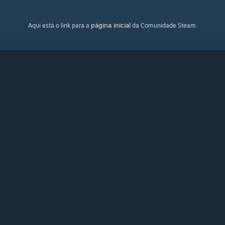
página inicial
Aqui está o link para a
da Comunidade Steam.