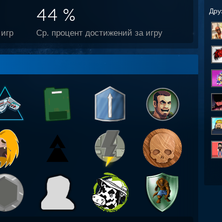
44 %
Дру
игр
Ср. процент достижений за игру