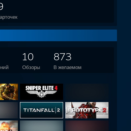
9
арточек
10
873
ений
Обзоры
В желаемом