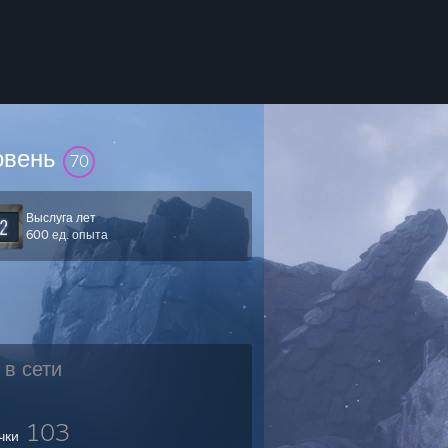
овень
70
Выслуга лет
600 ед. опыта
 в сети
103
чки