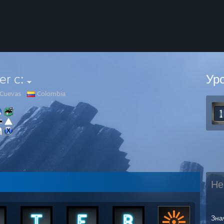
er c:
Ур
 Cuevas
Colombia
Не
Зна