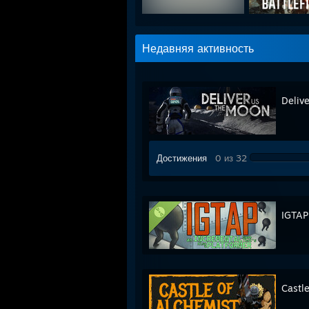
Недавняя активность
Deliv
Достижения
0 из 32
IGTAP
Castl