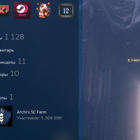
1 128
ы
ентарь
11
иншоты
10
оры
1
ппы
Archi's SC Farm
Участников: 5 308 099