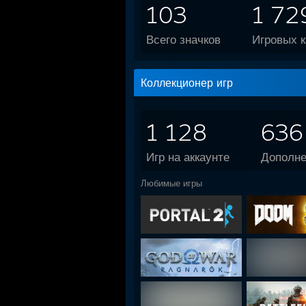
103
1 72
Всего значков
Игровых к
Коллекционер игр
1 128
636
Игр на аккаунте
Дополн
Любимые игры