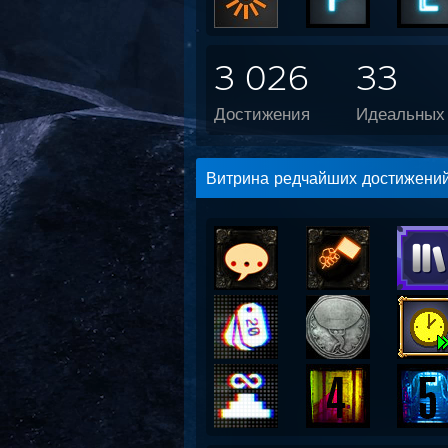
3 026
33
Достижения
Идеальных 
Витрина редчайших достижени