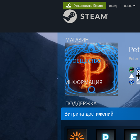
Установить Steam
вход
|
язык
МАГАЗИН
Pet
Peter
СООБЩЕСТВО
ИНФОРМАЦИЯ
ПОДДЕРЖКА
Витрина достижений