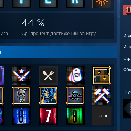
44 %
игр
Ср. процент достижений за игру
Игр
Инв
й
Скр
Обз
Гру
+3 006