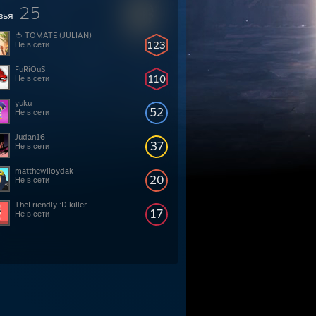
25
зья
🍅 TOMATE (JULIAN)
123
Не в сети
FuRiOuS
110
Не в сети
yuku
52
Не в сети
Judan16
37
Не в сети
matthewlloydak
20
Не в сети
TheFriendly :D killer
17
Не в сети