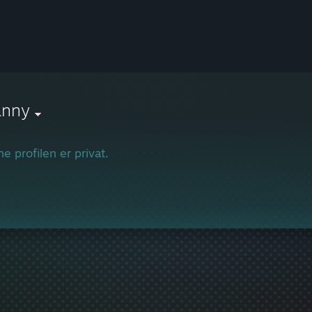
anny
e profilen er privat.