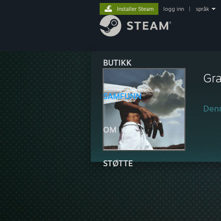
Installer Steam
logg inn
|
språk
BUTIKK
Gr
SAMFUNN
Denn
OM
STØTTE