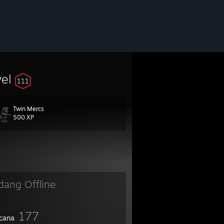
vel
111
Twin Mercs
500 XP
dang Offline
177
cana