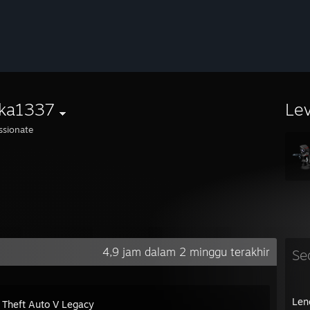
tka1337
Le
ssionate
4,9 jam dalam 2 minggu terakhir
Se
Len
 Theft Auto V Legacy