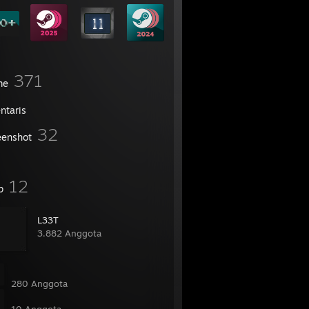
371
me
ntaris
32
eenshot
12
p
L33T
3.882 Anggota
󠀠 󠀠󠀠󠀠󠀠󠀠 󠀠󠀠󠀠󠀠
280 Anggota
󠀠󠀠 󠀠󠀠󠀠