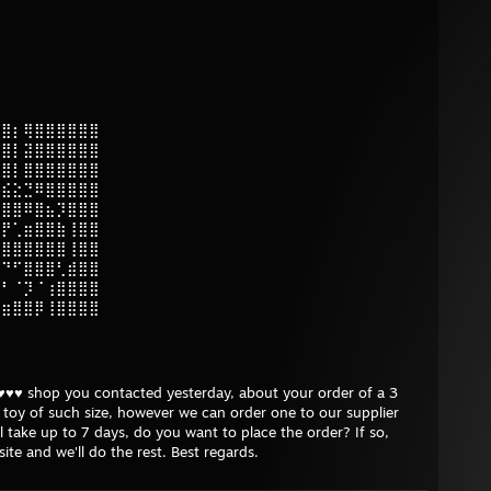
⣴⣿⡆⢿⣿⣿⣿⣿⣿⣿
⣿⣿⡇⣽⣿⣿⣿⣿⣿⣿
⣿⣿⡇⣿⣿⣿⣿⣿⣿⣿
⣶⣮⣕⣙⠿⣿⣿⣿⣿⣿
⣿⣿⣿⠿⣿⣦⡹⣿⣿⣿
⣿⡟⢁⣶⣿⣿⣷⢸⣿⣿
⣿⣿⣿⣿⣿⣿⣿⢸⣿⣿
⣿⠙⠋⣿⣿⣿⢃⣾⣿⣿
⠟⠃⠈⡹⠈⢰⣿⣿⣿⣿
⣤⣶⣿⣿⡿⢸⣿⣿⣿⣿
♥♥♥ shop you contacted yesterday, about your order of a 3
toy of such size, however we can order one to our supplier
ill take up to 7 days, do you want to place the order? If so,
ite and we'll do the rest. Best regards.