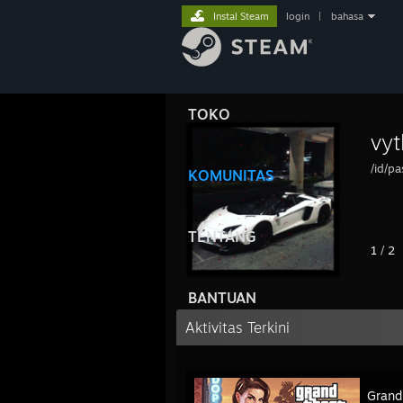
Instal Steam
login
|
bahasa
TOKO
vy
/id/pa
KOMUNITAS
TENTANG
1
/
2
BANTUAN
Aktivitas Terkini
Grand