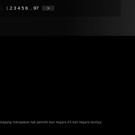
1
2
3
4
5
6
...
97
>
dagang merupakan hak pemilik dari negara AS dan negara lainnya.