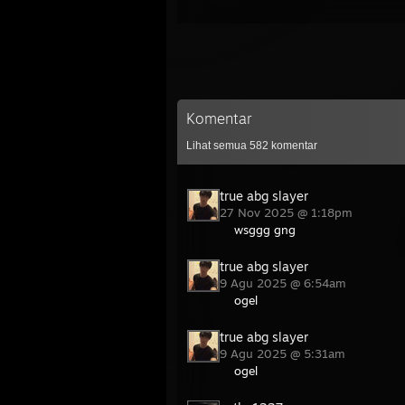
Komentar
Lihat semua
582
komentar
true abg slayer
27 Nov 2025 @ 1:18pm
wsggg gng
true abg slayer
9 Agu 2025 @ 6:54am
ogel
true abg slayer
9 Agu 2025 @ 5:31am
ogel