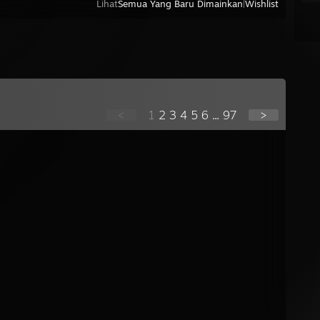
Lihat
Semua Yang Baru Dimainkan
|
Wishlist
<
1
2
3
4
5
6
...
97
>