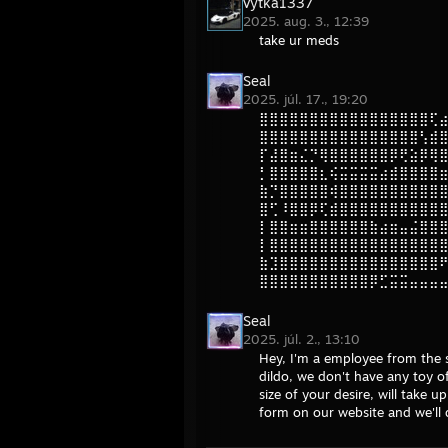
vytka1337
2025. aug. 3., 12:39
take ur meds
Seal
2025. júl. 17., 19:20
⣿⣿⣿⣿⣿⣿⣿⣿⣿⣿⣿⣿⣿⣿⣿⣿⣿⢏
⣿⣿⣿⣿⣿⣿⣿⣿⣿⣿⣿⣿⣿⣿⣿⣿⢣⣾
⡏⣼⣿⣶⣌⡙⢿⣿⣿⣿⣿⣿⣿⡿⢟⣵⡿⢿
⡃⣿⣿⣿⣿⣿⣆⢮⣭⣭⣭⣭⣴⣾⣿⣿⣿⣿
⣷⡙⣿⣿⣿⣿⣿⢾⣿⣿⣿⣿⣿⣿⣿⣿⣿⣿
⣿⢋⠸⣿⣿⡿⢏⣾⣿⣿⣿⣿⣿⣿⣿⣿⣿⣿
⡇⣿⣿⣶⣶⣿⣿⣿⣿⣿⣿⣷⣴⣶⣤⣬⣿⣿
⡇⣿⣿⣿⣿⣿⣿⣿⣿⣿⣿⣿⣿⣿⣿⣿⣿⣿
⣷⣹⣿⣿⣿⣿⣿⣿⣿⣿⣿⣿⣿⣿⣿⣿⣿⣿
⣿⣿⣿⣿⣿⣿⣿⣿⣿⣿⣿⡿⣋⣭⣭⣤⣤⣤
Seal
2025. júl. 2., 13:10
Hey, I'm a employee from the 
dildo, we don't have any toy o
size of your desire, will take u
form on our website and we'll d