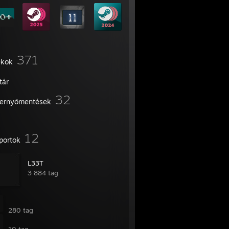
371
ékok
tár
32
ernyőmentések
12
portok
L33T
3 884 tag
󠀠 󠀠󠀠󠀠󠀠󠀠 󠀠󠀠󠀠󠀠
280 tag
󠀠󠀠 󠀠󠀠󠀠