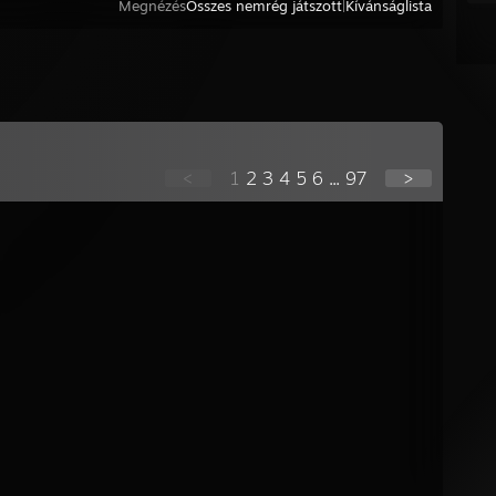
Megnézés
Összes nemrég játszott
|
Kívánságlista
<
1
2
3
4
5
6
...
97
>