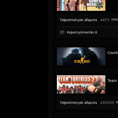
Teljesítmények állapota
44/77
Képernyőmentés 6
Count
Team 
Teljesítmények állapota
233/520