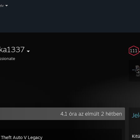
elv
tka1337
111
ssionate
4,1 óra az elmúlt 2 hétben
Je
Kit
 Theft Auto V Legacy