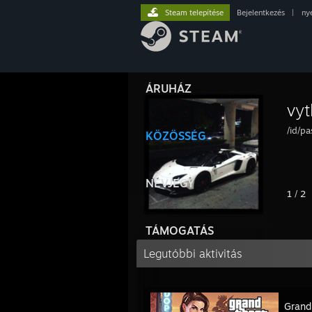
Steam telepítése
Bejelentkezés
|
ny
ÁRUHÁZ
vy
/id/pa
KÖZÖSSÉG
NÉVJEGY
1
/
2
TÁMOGATÁS
Legutóbbi aktivitás
Grand