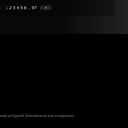
1
2
3
4
5
6
...
97
>
osaiké az Egyesült Államokban és más országokban.