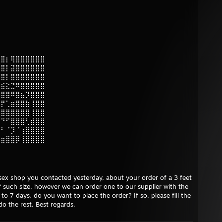
⣴⣿⡆⢿⣿⣿⣿⣿⣿⣿
⣿⣿⡇⣽⣿⣿⣿⣿⣿⣿
⣿⣿⡇⣿⣿⣿⣿⣿⣿⣿
⣶⣮⣕⣙⠿⣿⣿⣿⣿⣿
⣿⣿⣿⠿⣿⣦⡹⣿⣿⣿
⣿⡟⢁⣶⣿⣿⣷⢸⣿⣿
⣿⣿⣿⣿⣿⣿⣿⢸⣿⣿
⣿⠙⠋⣿⣿⣿⢃⣾⣿⣿
⠟⠃⠈⡹⠈⢰⣿⣿⣿⣿
⣤⣶⣿⣿⡿⢸⣿⣿⣿⣿
sex shop you contacted yesterday, about your order of a 3 feet
f such size, however we can order one to our supplier with the
p to 7 days, do you want to place the order? If so, please fill the
o the rest. Best regards.