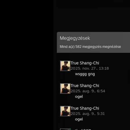
Megjegyzések
Mind a(z)
582
megjegyzés megnézése
True Shang-Chi
2025. nov. 27., 13:18
wsggg gng
True Shang-Chi
2025. aug. 9., 6:54
ogel
True Shang-Chi
2025. aug. 9., 5:31
ogel