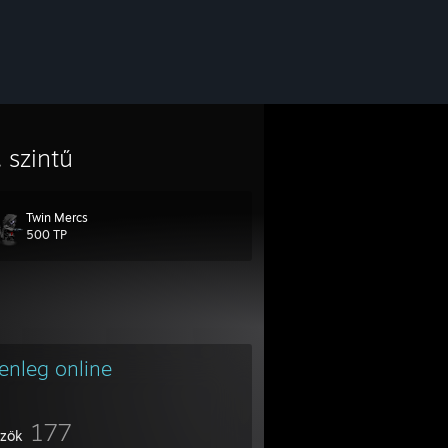
. szintű
Twin Mercs
500 TP
lenleg online
177
űzők