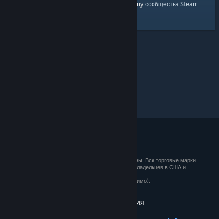
главную страницу
Вы можете вернуться на
сообщества Steam.
© 2026 Valve Corporation. Все права сохранены. Все торговые марки
являются собственностью соответствующих владельцев в США и
других странах.
Все цены указаны с учётом НДС (если применимо).
Установить мобильные приложения
STEAM