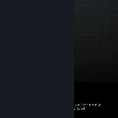
© 2026 Valve Corporation. Tüm hakları saklıdır. Tüm ticari markalar,
ABD ve diğer ülkelerde ilgili sahiplerinin mülkiyetindedir.
Geçerli yerlerde fiyatlara KDV dâhildir.