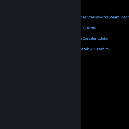
Mobil Uygulamaları Edin
STEAM
Steam Hakkında
Steam Abonelik Sözleşmesi
Steamworks
Steam Dağı
VALVE
Valve Hakkında
Kariyer
Donanım
Geri Dönüştürme
YASAL
Gizlilik
Erişilebilirlik
Bildirimler ve Politikalar
Çerezler
İadeler
DAHA FAZLA
Steam'i Yükle
Mobil Uygulamaları Edin
Destek Al
Hesabım
© Valve Corporation. Tüm hakları saklıdır. Tüm ticari
markalar, ABD ve diğer ülkelerde ilgili sahiplerinin
mülkiyetindedir.
Gizlilik Politikası
|
Yasal Bilgi
|