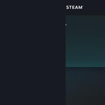
Giriş yap
Mağaza
Rawr paaanz
Topluluk
Hakkında
Bu profil gizlidir.
Destek
Dili değiştir
Steam mobil uygulamasını yükle
Masaüstü internet sitesini görüntüle