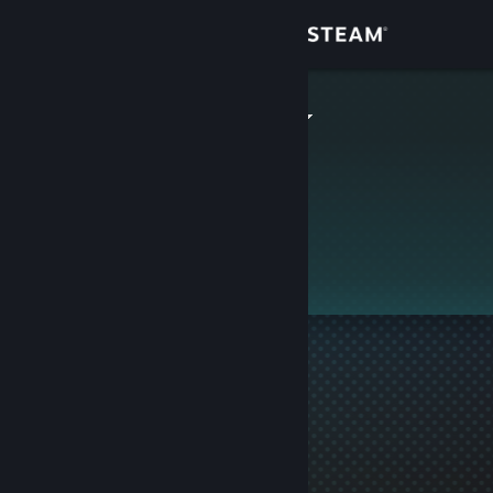
Login
Toko
Rawr paaanz
Komunitas
Tentang
Ini adalah profil privat.
Bantuan
Ubah bahasa
Dapatkan Aplikasi Seluler Steam
Lihat situs web desktop