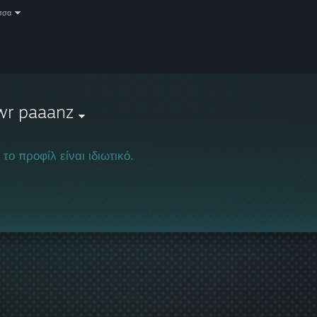
σσα
wr paaanz
 το προφίλ είναι ιδιωτικό.