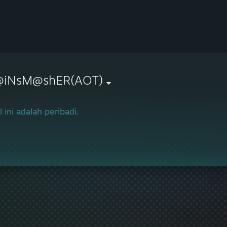
@iNsM@shER(AOT)
l ini adalah peribadi.