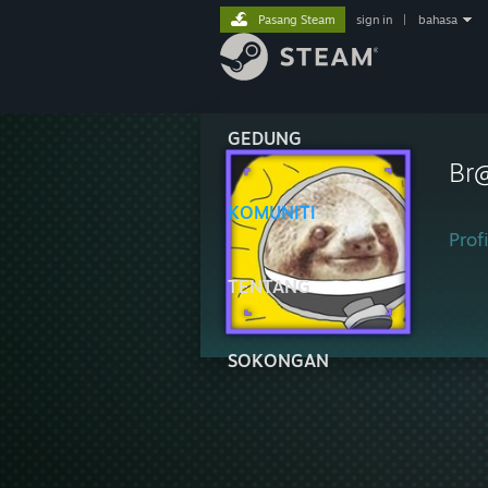
Pasang Steam
sign in
|
bahasa
GEDUNG
Br
KOMUNITI
Profi
TENTANG
SOKONGAN