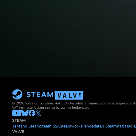
© 2026 Valve Corporation. Hak cipta terpelihara. Semua tanda dagangan adalah
VAT termasuk dalam semua harga jika berkenaan.
STEAM
Tentang Steam
Steam SSA
Steamworks
Pengedaran Steam
Kad Hadia
VALVE