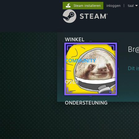
Steam installeren
inloggen
|
taal
WINKEL
Br
COMMUNITY
Dit 
OVER
ONDERSTEUNING