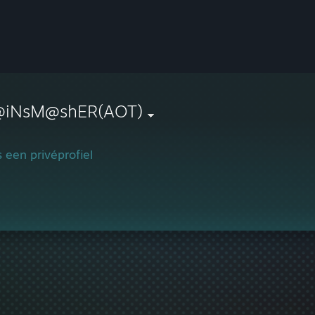
@iNsM@shER(AOT)
is een privéprofiel