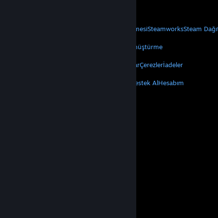
Mobil Uygulamaları Edin
STEAM
Steam Hakkında
Steam Abonelik Sözleşmesi
Steamworks
Steam Dağı
VALVE
Valve Hakkında
Kariyer
Donanım
Geri Dönüştürme
YASAL
Gizlilik
Erişilebilirlik
Bildirimler ve Politikalar
Çerezler
İadeler
DAHA FAZLA
Steam'i Yükle
Mobil Uygulamaları Edin
Destek Al
Hesabım
© Valve Corporation. Tüm hakları saklıdır. Tüm ticari
markalar, ABD ve diğer ülkelerde ilgili sahiplerinin
mülkiyetindedir.
Gizlilik Politikası
|
Yasal Bilgi
|