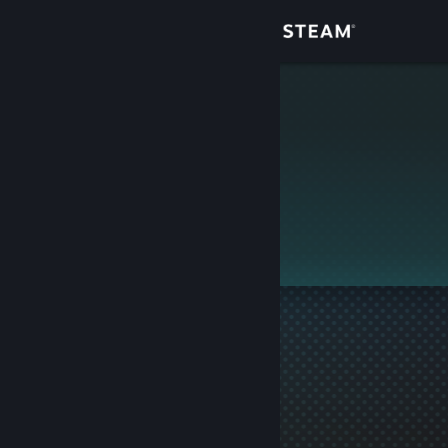
Giriş yap
Mağaza
Azzill
Topluluk
Hakkında
Bu profil gizlidir.
Destek
Dili değiştir
Steam mobil uygulamasını yükle
Masaüstü internet sitesini görüntüle