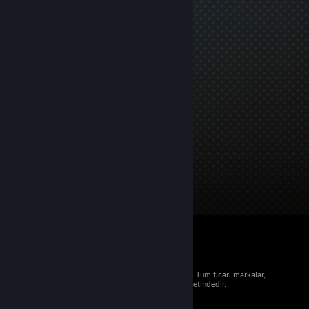
© 2026 Valve Corporation. Tüm hakları saklıdır. Tüm ticari markalar,
ABD ve diğer ülkelerde ilgili sahiplerinin mülkiyetindedir.
Geçerli yerlerde fiyatlara KDV dâhildir.