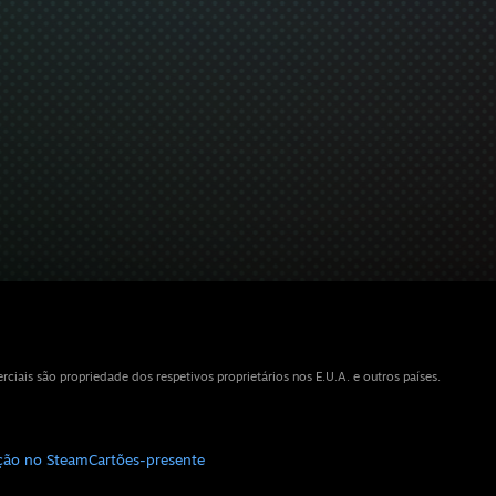
iais são propriedade dos respetivos proprietários nos E.U.A. e outros países.
ição no Steam
Cartões-presente