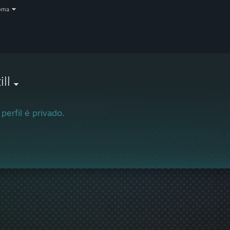
oma
ill
 perfil é privado.