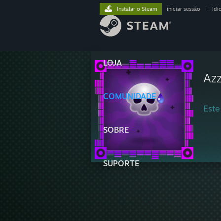
Instalar o Steam
iniciar sessão
|
Idi
LOJA
Azz
COMUNIDADE
Este
SOBRE
SUPORTE