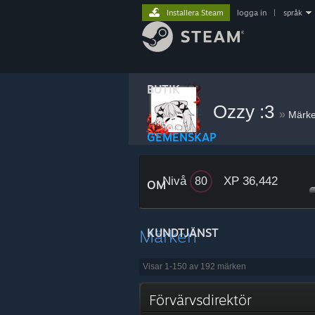
Installera Steam
logga in
|
språk
BUTIK
Ozzy :3
»
Märk
GEMENSKAP
Nivå
XP 36,442
80
OM
Märken
KUNDTJÄNST
Visar 1-150 av 192 märken
Förvärvsdirektör