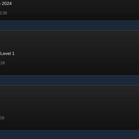
é 2024
2:35
Level 1
:26
:16