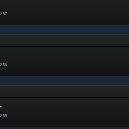
 2:57
 2:56
e
 2:55