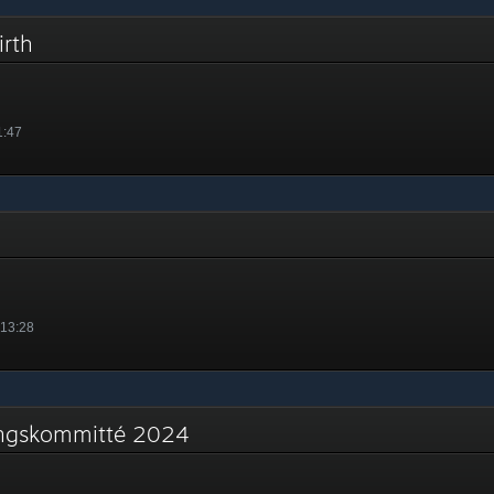
birth
1:47
 13:28
ringskommitté 2024