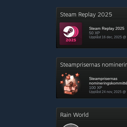
Steam Replay 2025
Steam Replay 2025
50 XP
Upplåst 16 dec, 2025 @
Steamprisernas nomine
Steamprisernas
nomineringskommitt
100 XP
Upplåst 24 nov, 2025 @ 
Rain World