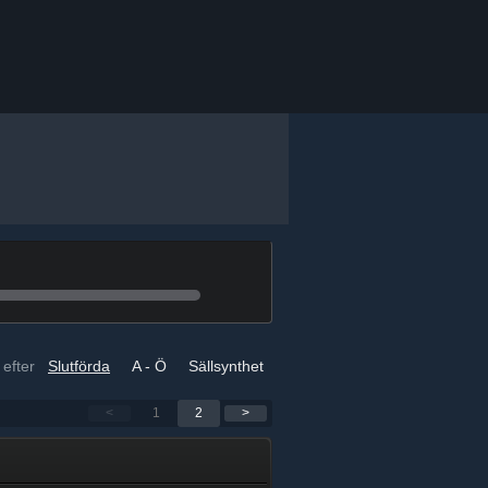
 efter
Slutförda
A - Ö
Sällsynthet
<
1
2
>