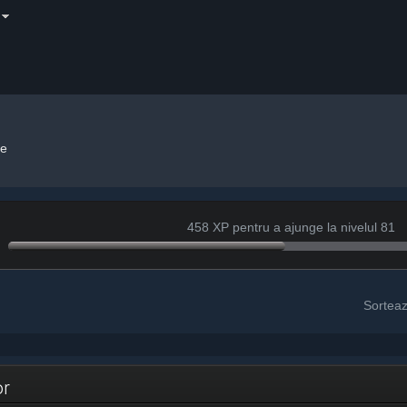
ne
458 XP pentru a ajunge la nivelul 81
Sortea
lor