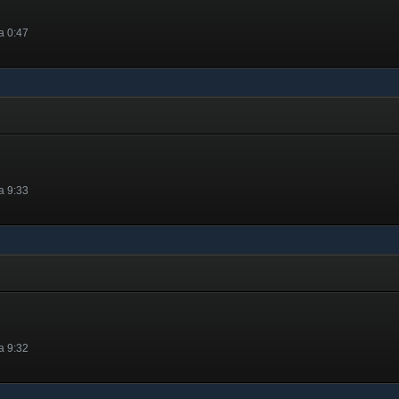
la 0:47
la 9:33
la 9:32