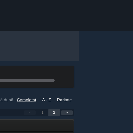
ză după
Completat
A - Z
Raritate
<
1
2
>