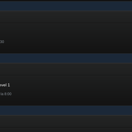
:30
25
evel 1
 la 8:00