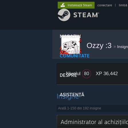
Instalează Steam
conectare
|
limbă
MAGAZIN
Ozzy :3
»
Insig
COMUNITATE
Nivelul
XP 36,442
80
DESPRE
Insigne
ASISTENȚĂ
Arată 1-150 din 192 insigne
Administrator al achiziții