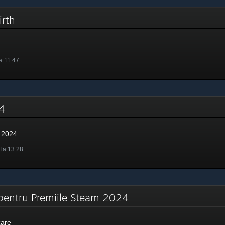
birth
la 11:47
024
 2024
 la 13:28
 pentru Premiile Steam 2024
zare