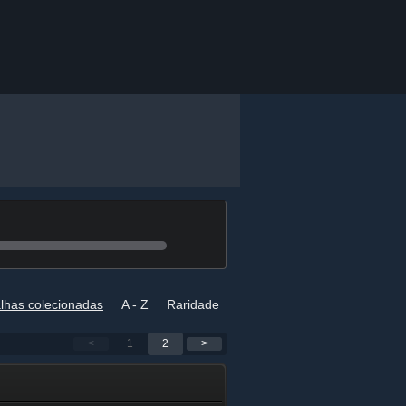
lhas colecionadas
A - Z
Raridade
<
1
2
>