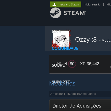
Instalar o Steam
iniciar sessão
|
Idi
LOJA
Ozzy :3
»
Meda
COMUNIDADE
Nível
XP 36,442
80
SOBRE
Medalhas
SUPORTE
A mostrar 1-150 de 192 medalhas
Diretor de Aquisições