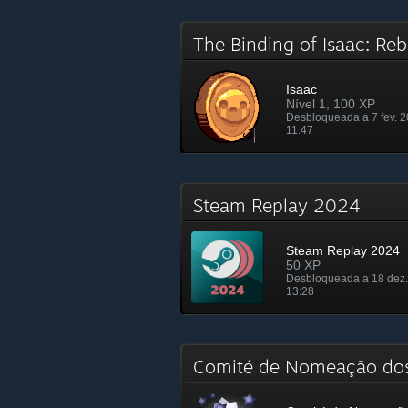
The Binding of Isaac: Re
Isaac
Nível 1, 100 XP
Desbloqueada a 7 fev. 
11:47
Steam Replay 2024
Steam Replay 2024
50 XP
Desbloqueada a 18 dez.
13:28
Comité de Nomeação do