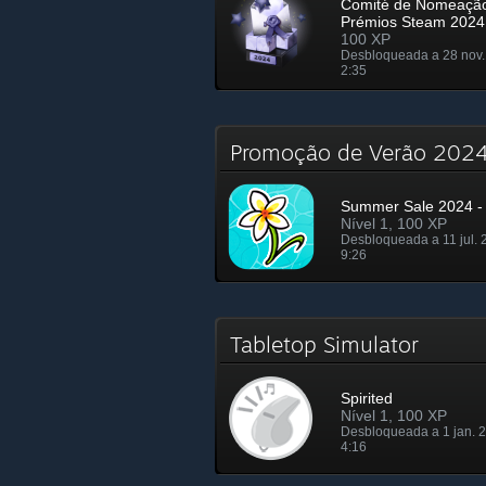
Comité de Nomeaçã
Prémios Steam 2024
100 XP
Desbloqueada a 28 nov.
2:35
Promoção de Verão 20
Summer Sale 2024 - 
Nível 1, 100 XP
Desbloqueada a 11 jul. 
9:26
Tabletop Simulator
Spirited
Nível 1, 100 XP
Desbloqueada a 1 jan. 
4:16