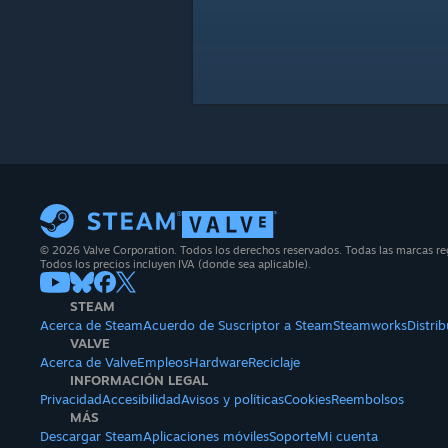
© 2026 Valve Corporation. Todos los derechos reservados. Todas las marcas regi
Todos los precios incluyen IVA (donde sea aplicable).
STEAM
Acerca de Steam
Acuerdo de Suscriptor a Steam
Steamworks
Distri
VALVE
Acerca de Valve
Empleos
Hardware
Reciclaje
INFORMACIÓN LEGAL
Privacidad
Accesibilidad
Avisos y políticas
Cookies
Reembolsos
MÁS
Descargar Steam
Aplicaciones móviles
Soporte
Mi cuenta