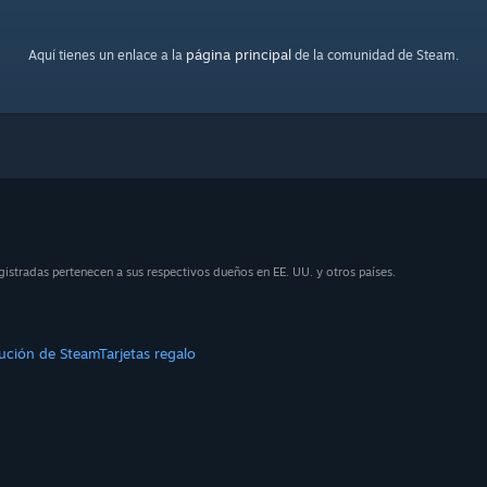
página principal
Aquí tienes un enlace a la
de la comunidad de Steam.
stradas pertenecen a sus respectivos dueños en EE. UU. y otros países.
bución de Steam
Tarjetas regalo