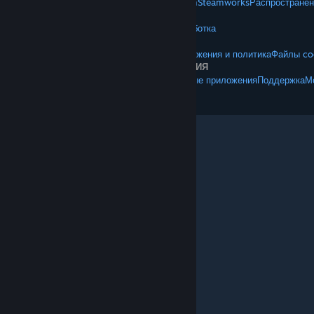
О Steam
Соглашение подписчика Steam
Steamworks
Распространен
VALVE
О Valve
Вакансии
Оборудование
Переработка
ПРАВОВАЯ ИНФОРМАЦИЯ
Конфиденциальность
Доступность
Положения и политика
Файлы co
ДОПОЛНИТЕЛЬНАЯ ИНФОРМАЦИЯ
Установить Steam
Установить мобильные приложения
Поддержка
М