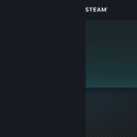
Login
Toko
Nekolf
Komunitas
Tentang
Ini adalah profil privat.
Bantuan
Ubah bahasa
Dapatkan Aplikasi Seluler Steam
Lihat situs web desktop