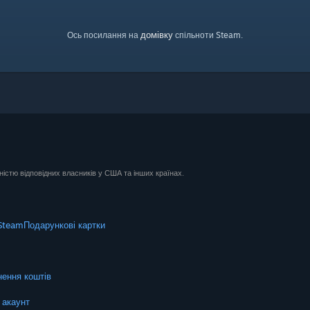
домівку
Ось посилання на
спільноти Steam.
ністю відповідних власників у США та інших країнах.
Steam
Подарункові картки
ення коштів
 акаунт