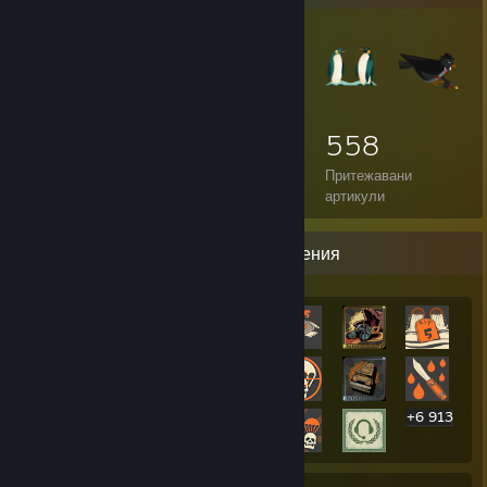
558
Притежавани
артикули
Изложение на най-редките постижения
+6 913