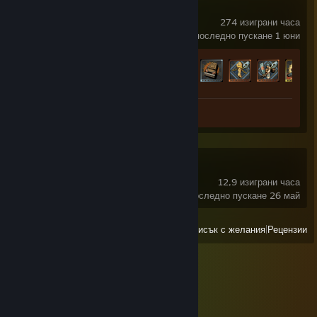
Dune: Awakening
274 изиграни часа
последно пускане 1 юни
Напредък за постижението
33 от 72
Снимка 1
Subnautica 2
12,9 изиграни часа
последно пускане 26 май
Преглед
Всички наскоро играни
|
Списък с желания
|
Рецензии