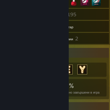
5
195
Групи
Игри
Инвентар
15
2
Снимки
Рецензии
Изложение на постижения
6 933
7
23%
Постижения
Перфектни игри
Средно завършени в игра
Изложение на артикули