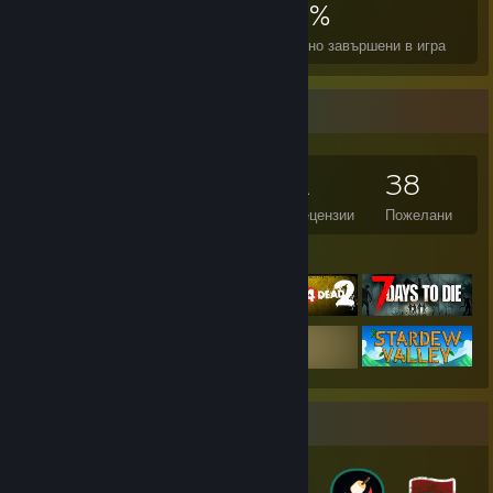
6 933
7
23%
Постижения
Перфектни игри
Средно завършени в игра
Игрален колекционер
195
238
2
38
Игри
Сваляеми съдържания
Рецензии
Пожелани
Отличени игри
Колекционер на значки