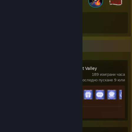
66
67
Общо спечелени значки
Карти за игри
Скорошна дейност
Disney Dreamlight Valley
189 изиграни часа
последно пускане 9 юли
Напредък за постижението
15 от 15
Снимка 1