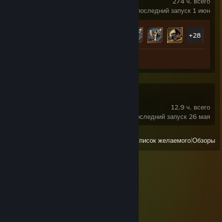
274 ч. всего
последний запуск 1 июн
Достижения
33 из 72
+28
Скриншот 1
Subnautica 2
12,9 ч. всего
последний запуск 26 мая
Все недавно запущенные
|
Список желаемого
|
Обзоры