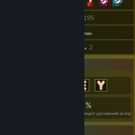
5
195
Группы
Игры
Инвентарь
15
2
Скриншоты
Обзоры
Витрина достижений
6 933
7
23 %
Достижения
Идеальных игр
Ср. процент достижений за игру
Витрина предметов