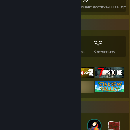
Достижения
Идеальных игр
Ср. процент достижений за игру
Коллекционер игр
195
238
2
38
Игр на аккаунте
Дополнений
Обзоры
В желаемом
Любимые игры
Коллекционер значков