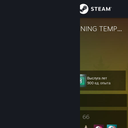
Войти
Магазин
I HAVE A WINNING TEMPERAMENT
Stacey
Сообщество
Информация
Поддержка
Выслуга лет
Уровень
55
900 ед. опыта
Изменить язык
Не в сети
Скачать мобильное приложение Steam
Полная версия
3
66
Награды профиля
Значки