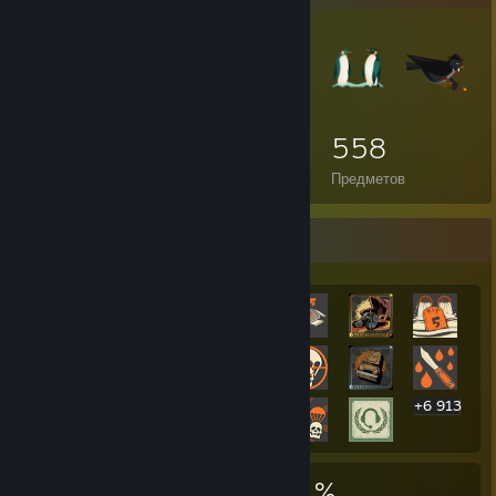
558
Предметов
Витрина редчайших достижений
+6 913
6 933
7
23 %