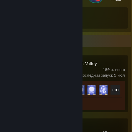
66
67
Всего значков
Игровых карточек
Недавняя активность
Disney Dreamlight Valley
189 ч. всего
последний запуск 9 июл
Достижения
15 из 15
+10
Скриншот 1
Dune: Awakening