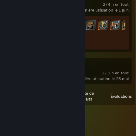
274 h en tout
dernière utilisation le 1 juin
Progression des succès
33 sur 72
Capture d'écran 1
Subnautica 2
12,9 h en tout
dernière utilisation le 26 mai
tous les jeux lancés
la liste de
Afficher
|
|
Évaluations
récemment
souhaits