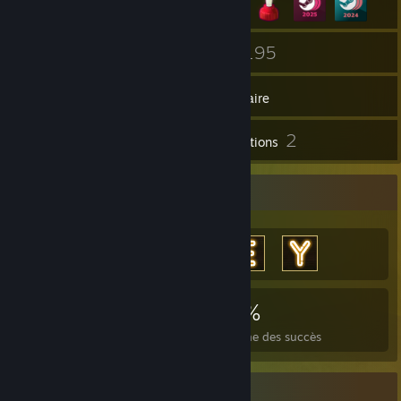
5
195
Groupes
Jeux
Inventaire
15
2
Captures d'écran
Évaluations
Vitrine des succès
6 933
7
23 %
Succès
Jeux terminés
Moyenne des succès
Vitrine des items