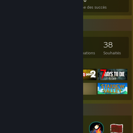
Succès
Jeux terminés
Moyenne des succès
Collection de jeux
195
238
2
38
Jeux possédés
DLC possédés
Évaluations
Souhaités
Jeux préférés
Collection de badges