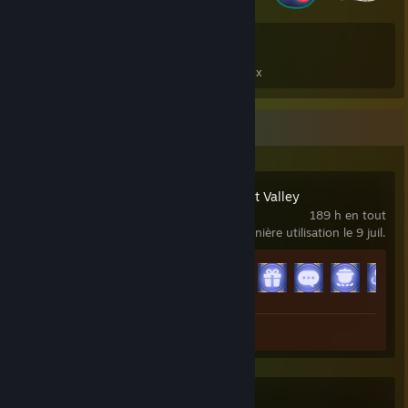
66
67
Total de badges obtenus
Cartes de jeux
Activité récente
Disney Dreamlight Valley
189 h en tout
dernière utilisation le 9 juil.
Progression des succès
15 sur 15
Capture d'écran 1
Dune: Awakening