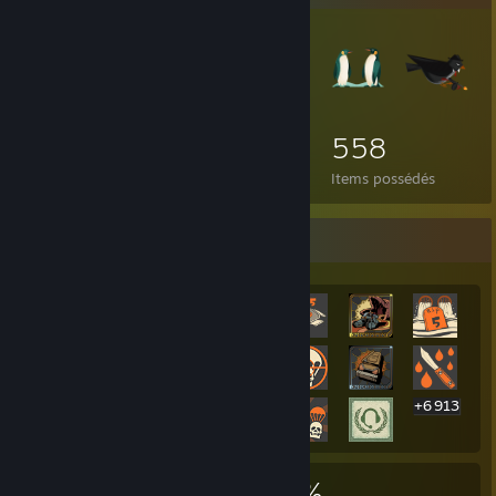
558
Items possédés
Vitrine des succès les plus rares
+6 913
6 933
7
23 %