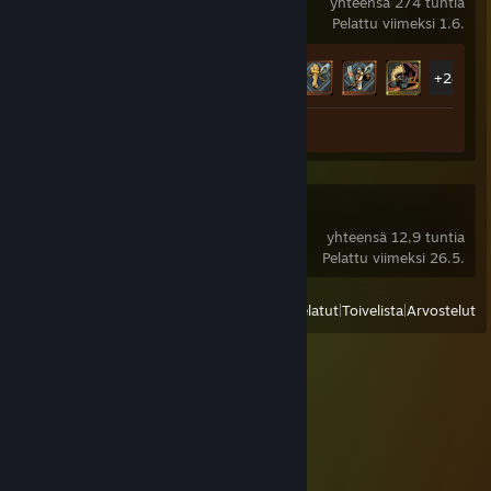
yhteensä 274 tuntia
Pelattu viimeksi 1.6.
Saavutustilastot
33 / 72
+28
Kuvakaappaus 1
Subnautica 2
yhteensä 12,9 tuntia
Pelattu viimeksi 26.5.
Näytä
Kaikki viimeksi pelatut
|
Toivelista
|
Arvostelut