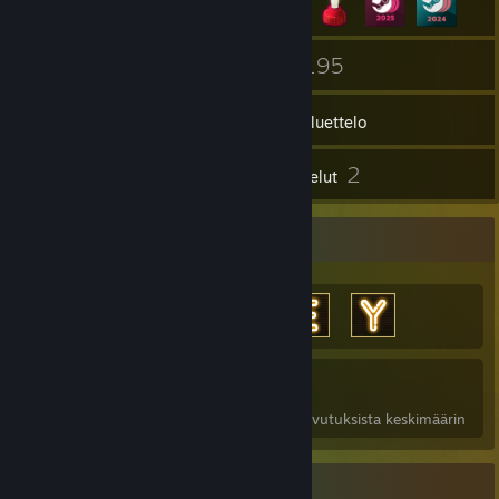
5
195
Ryhmät
Pelit
Tavaraluettelo
15
2
Kuvakaappaukset
Arvostelut
Saavutusesittely
6 933
7
23 %
Saavutukset
Läpipelatut
Pelien saavutuksista keskimäärin
Esine-esittely