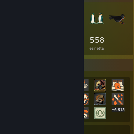
558
esinettä
Harvinaisin saavutus -esittely
+6 913
6 933
7
23 %