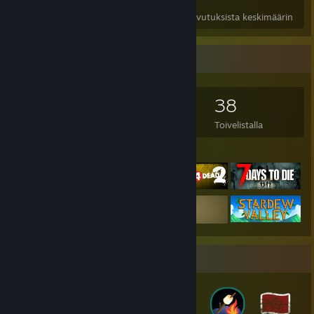
Saavutukset
Läpipelatut
Pelien saavutuksista keskimäärin
Pelikeräilijä
195
238
2
38
Peliä
Lisämateriaalia
Arvostelut
Toivelistalla
Valikoidut pelit
Merkkikeräilijä