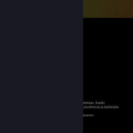
© 2026 Valve Corporation. Kaikki oikeudet pidätetään. Kaikki
tavaramerkit ovat omistajiensa omaisuutta Yhdysvalloissa ja kaikkialla
maailmassa.
Kaikki hinnat sisältävät asiaankuuluvan arvonlisäveron.
Mobiilisovellukset