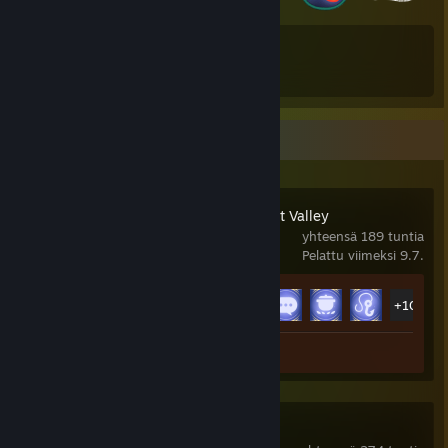
66
67
Ansaitut merkit
Keräilykortit
Viimeaikainen toiminta
Disney Dreamlight Valley
yhteensä 189 tuntia
Pelattu viimeksi 9.7.
Saavutustilastot
15 / 15
+10
Kuvakaappaus 1
Dune: Awakening