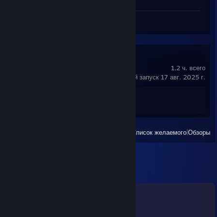
Скриншоты 10
Обзор 1
Palworld
1,2 ч. всего
последний запуск 17 авг. 2025 г.
Достижения
1 из 75
Все недавно запущенные
|
Список желаемого
|
Обзоры
Комментарии
Все комментарии (
104
)