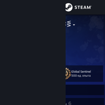
Войти
Магазин
⋛⊱纳兰泽雨⊰⋚
Сообщество
Информация
玩游戏就是要开心地玩啊。
=w=
Поддержка
Global Sentinel
Изменить язык
Уровень
30
500 ед. опыта
Скачать мобильное приложение Steam
Не в сети
Полная версия
27
6
Значки
Группы