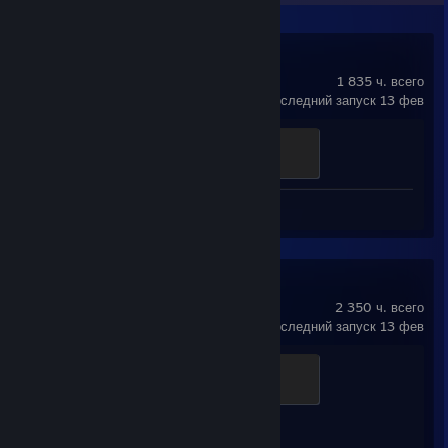
Dota 2
1 835 ч. всего
последний запуск 13 фев
Ganker
500 ед. опыта
Скриншот 1
Counter-Strike 2
2 350 ч. всего
последний запуск 13 фев
Global Sentinel
500 ед. опыта
Достижения
1 из 1