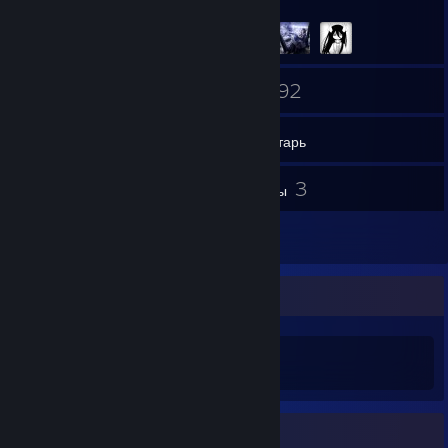
217
92
Друзья
Игры
Инвентарь
18
3
Скриншоты
Обзоры
1
Иллюстрации
Biubiubiu ~
1. P250 被削弱的第六年，想她
3. 喵
Недавняя активность