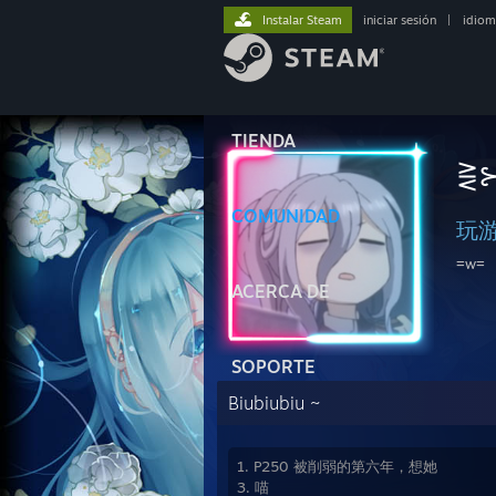
Instalar Steam
iniciar sesión
|
idiom
TIENDA
⋛
COMUNIDAD
玩
=w=
ACERCA DE
SOPORTE
Biubiubiu ~
1. P250 被削弱的第六年，想她
3. 喵