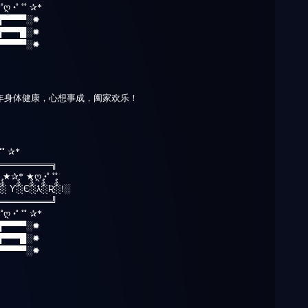
*˚ღ •˚ ˚˚ ✰*
█▀▀▀▀░✹
█▀▀▀█░✹
▀▀▀▀▀░✹
年身体健康，心想事成，阖家欢乐！
 ˚˚ ✰*
════════╗
✰* ★✰* ★ღ •˚ ˚˚
░ٌٌٌ Ƴ░ٌٌٌЄ░ٌٌٌƛ░ٌٌٌƦ░ٌٌٌ!░
════════╝
*˚ღ •˚ ˚˚ ✰*
█▀▀▀▀░✹
█▀▀▀█░✹
▀▀▀▀▀░✹