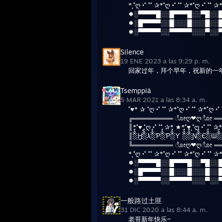
*˛˚ღ •˚ ˚˚ ✰*˚ღ •˚ ˚˚ ✰*˚ღ •˚ ˚˚ ✰
✹░▀▀▀▀█░░█▀▀▀█░░▀█░░
✹░█▀▀▀▀░░█░░░█░░░█░░
✹░▀▀▀▀▀░░▀▀▀▀▀░░░▀░░
Silence
19 ENE 2023 a las 9:29 p. m.
回家过年，拜个早年，祝新的一
Tsemppiä
5 MAR 2021 a las 8:34 a. m.
˚♥* ✰ ˚ღ •˚ ˚˚ ✰*˚ღ •˚ ˚˚ ✰*˚ღ •˚
╔═════════ ೋღ❤ღೋ ══
║*˚♥˛˚ღ •˚ ˚˚ ✰* ★*˚♥˛˚ღ •˚ ˚˚ 
║░ٌٌٌӇ░ٌٌٌƛ░ٌٌٌƤ░ٌٌٌƤ░ٌٌٌƳ ░ٌٌٌ░ٌٌٌƝ░ٌٌٌЄ░ٌٌٌƜ░ٌٌٌ
╚═════════ ೋღ❤ღೋ ══
*˛˚ღ •˚ ˚˚ ✰*˚ღ •˚ ˚˚ ✰*˚ღ •˚ ˚˚ ✰
✹░▀▀▀▀█░░█▀▀▀█░░▀█░░
✹░█▀▀▀▀░░█░░░█░░░█░░
✹░▀▀▀▀▀░░▀▀▀▀▀░░░▀░░
一般路过土匪
31 DIC 2020 a las 8:44 a. m.
老哥新年快乐~