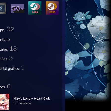
92
gos
ntario
18
turas
3
eñas
1
rial gráfico
6
pos
Nlzy's Lonely Heart Club
5 miembros