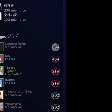
翅漫社
236 miembros
女神の家
102 miembros
217
gos
Santelina Kuntini
504
Sin conexión
DeL
484
En línea
TboéFs
219
Jugando
Lost Castle 2
p789cs
219
En línea
この素晴らしい世界に
202
Sin conexión
Wagamama
202
Sin conexión