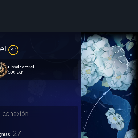
vel
30
Global Sentinel
500 EXP
n conexión
27
gnias