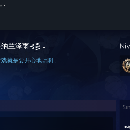
a
⊱纳兰泽雨⊰⋚
Ni
游戏就是要开心地玩啊。
Si
Insi