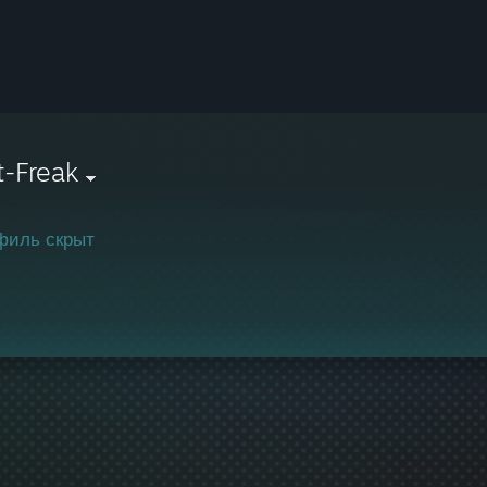
-Freak
филь скрыт