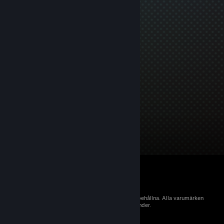
© 2026 Valve Corporation. Alla rättigheter förbehållna. Alla varumärken
tillhör sina respektive ägare i USA och andra länder.
Moms ingår i alla priser där det är tillämpligt.