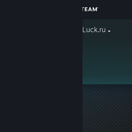
Logga in
Butik
ВѼчко SGM-Luck.ru
Gemenskap
Om
Support
Byt språk
Skaffa Steams mobilapp
Se skrivbordswebbplats