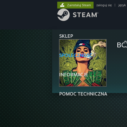
Zainstaluj Steam
zaloguj się
|
język
SKLEP
ВѼ
SPOŁECZNOŚĆ
INFORMACJE
POMOC TECHNICZNA