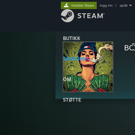
Installer Steam
logg inn
|
språk
BUTIKK
ВѼ
SAMFUNN
OM
STØTTE