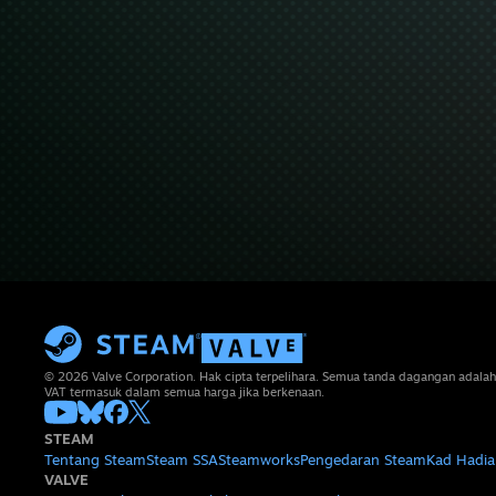
© 2026 Valve Corporation. Hak cipta terpelihara. Semua tanda dagangan adalah
VAT termasuk dalam semua harga jika berkenaan.
STEAM
Tentang Steam
Steam SSA
Steamworks
Pengedaran Steam
Kad Hadia
VALVE