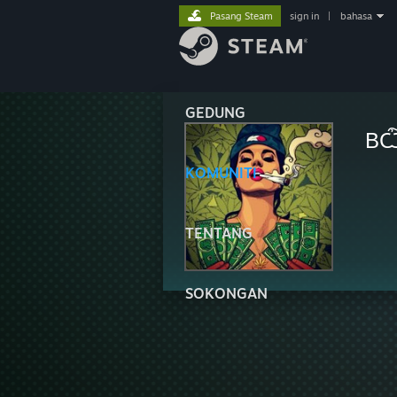
Pasang Steam
sign in
|
bahasa
GEDUNG
ВѼ
KOMUNITI
TENTANG
SOKONGAN