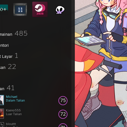
485
mainan
ntori
1
t Layar
22
san
41
an
Michael
75
Dalam Talian
Kseno555
72
Luar Talian
blouttt