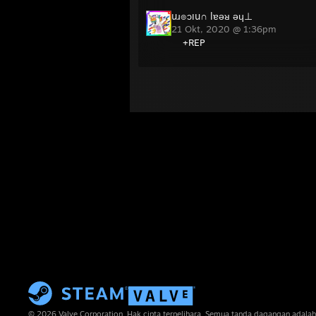
uɹ๏ɔıu∩ lɐǝᴚ ǝɥ⊥
21 Okt, 2020 @ 1:36pm
+REP
© 2026 Valve Corporation. Hak cipta terpelihara. Semua tanda dagangan adalah