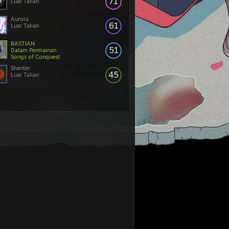
71
Luar Talian
Aurora
61
Luar Talian
BASTIAN
51
Dalam Permainan
Songs of Conquest
Shanter
45
Luar Talian