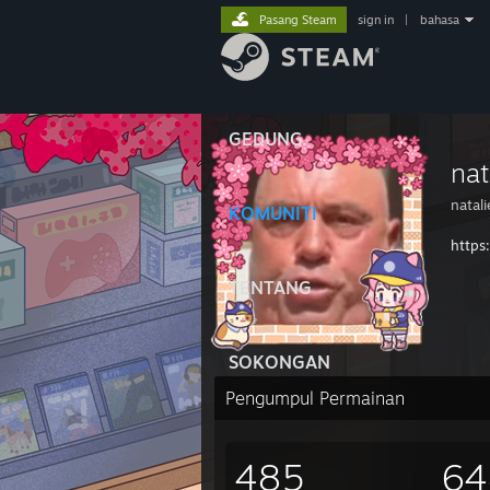
Pasang Steam
sign in
|
bahasa
GEDUNG
nat
natali
KOMUNITI
https
TENTANG
SOKONGAN
Pengumpul Permainan
485
64