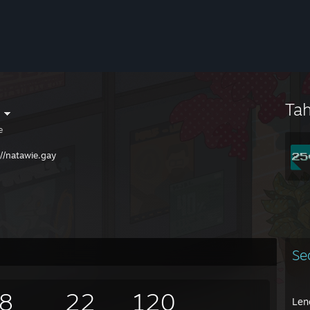
Ta
e
://natawie.gay
Se
8
22
120
Len