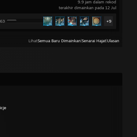
9.9 jam dalam rekod
terakhir dimainkan pada 12 Jul
 63
+9
Lihat
Semua Baru Dimainkan
|
Senarai Hajat
|
Ulasan
icje