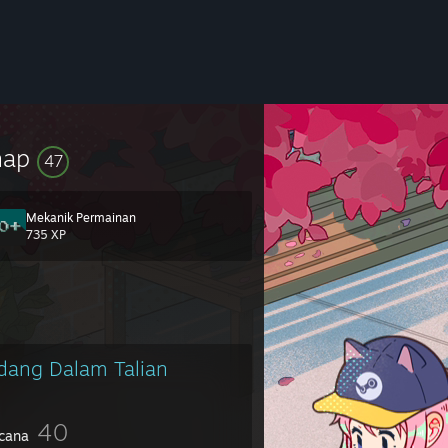
hap
47
Mekanik Permainan
735 XP
dang Dalam Talian
40
cana