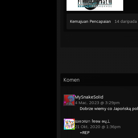
Kemajuan Pencapaian
14 daripada
Komen
MySnakeSolid
4 Mac, 2023 @ 3:29pm
Dobrze wiemy co Japońską pol
uɹ๏ɔıu∩ lɐǝᴚ ǝɥ⊥
21 Okt, 2020 @ 1:36pm
+REP