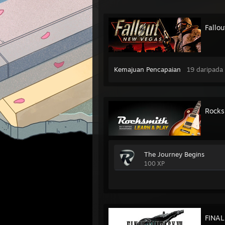
Fallo
Kemajuan Pencapaian
19 daripada
Rocks
The Journey Begins
100 XP
FINAL