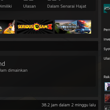
imiliki
Ulasan
Dalam Senarai Hajat
Per
Inve
Syo
Ula
nd
 Jam dimainkan
Rak
38.2 jam dalam 2 minggu lalu