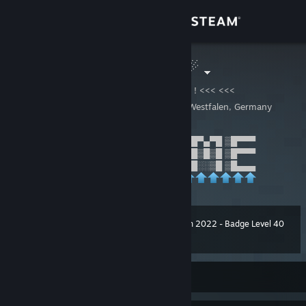
Anmelden
Shop
.m♛_'Ces``- ☄
>>> >>> ! mr-cypress.de ! <<< <<<
Community
Bochum, Nordrhein-Westfalen, Germany
Info
▒█░░▒█ ▒█▀▀▀ ▒█░░░ ▒█▀▀█ ▒█▀▀▀█ ▒█▀▄▀█ ▒█▀▀▀
▒█▒█▒█ ▒█▀▀▀ ▒█░░░ ▒█░░░ ▒█░░▒█ ▒█▒█▒█ ▒█▀▀▀
▒█▄▀▄█ ▒█▄▄▄ ▒█▄▄█ ▒█▄▄█ ▒█▄▄▄█ ▒█░░▒█ ▒█▄▄▄
Support
Sprache ändern
Winter Collection 2022 - Badge Level 40
Level
28
4,000 XP
Steam-Mobile-App herunterladen
Desktopversion anzeigen
Zurzeit offline