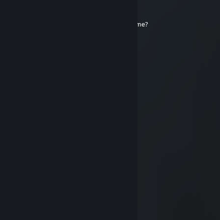
Lei
8. Jun. 2025 um 12:07
an inspiration to teammates, can you add me?
76561199163124200
1. Dez. 2024 um 19:45
+rep pretty good player
Aralrajas
25. Apr. 2024 um 11:29
not toxic xD
lollipop
19. Apr. 2024 um 11:39
─▄████▄████▄
██▒▒▒▒█▒▒▒▒██(¯`•´¯)
▀██▒▒▒▒▒▒▒██▀.*•❀•*.
─▀██▒▒▒▒▒██▀.•..(¯`•´¯)
───▀██▒██▀(¯`•´¯)*•❀•*
─────▀█▀…•..*•❀•*
♥𝙖𝙙𝙙 𝙢𝙚 𝙥𝙡𝙚𝙖𝙨𝙚♥