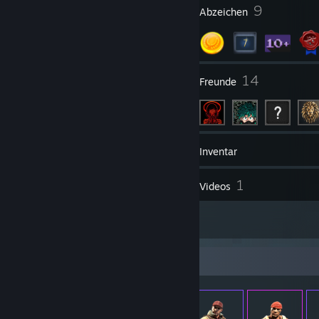
1
9
Profilpreise
Abzeichen
3
14
Gruppen
Freunde
18
Spiele
Inventar
1
1
Screenshots
Videos
1
Rezensionen
Gegenstände