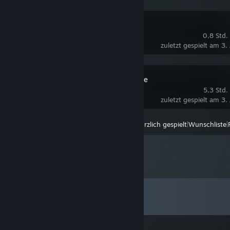
Half-Life
0,8 Std.
zuletzt gespielt am 3
Counter-Strike
5,3 Std.
zuletzt gespielt am 3
Anzeigen
Kürzlich gespielt
|
Wunschliste
|
Kommentare
Alle
20
Kommentare anzeigen