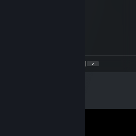
ᗪᗩᑎᗷEᖇᑎᗩᗷ
15. Apr. 2024 um 1:25
have an offer for ya, added mate.
𝓼𝔀𝓮𝓮𝓽𝓿𝓲𝓬
20. Mrz. 2024 um 14:27
+Rep, accept me please^^
<
>