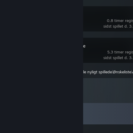
Half-Life
0,8 timer regis
sidst spillet d. 
Counter-Strike
5,3 timer regis
sidst spillet d. 
Vis:
Alle nyligt spillede
|
Ønskeliste
|
Kommentarer
Vis alle
20
kommentarer