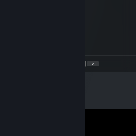
ᗪᗩᑎᗷEᖇᑎᗩᗷ
15. apr. 2024 kl. 1:25
have an offer for ya, added mate.
𝓼𝔀𝓮𝓮𝓽𝓿𝓲𝓬
20. mar. 2024 kl. 14:27
+Rep, accept me please^^
<
>