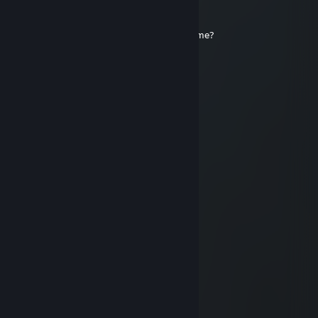
Lei
8. juni 2025 kl. 12:07
an inspiration to teammates, can you add me?
76561199163124200
1. dec. 2024 kl. 19:45
+rep pretty good player
Aralrajas
25. apr. 2024 kl. 11:29
not toxic xD
lollipop
19. apr. 2024 kl. 11:39
─▄████▄████▄
██▒▒▒▒█▒▒▒▒██(¯`•´¯)
▀██▒▒▒▒▒▒▒██▀.*•❀•*.
─▀██▒▒▒▒▒██▀.•..(¯`•´¯)
───▀██▒██▀(¯`•´¯)*•❀•*
─────▀█▀…•..*•❀•*
♥𝙖𝙙𝙙 𝙢𝙚 𝙥𝙡𝙚𝙖𝙨𝙚♥