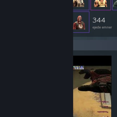
344
ejede emner
Videofremvisning