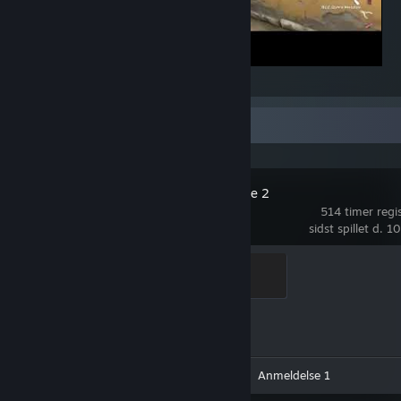
Bang Bananas SSG
Nylig aktivitet
Counter-Strike 2
514 timer regist
sidst spillet d. 1
Elite Crewman
100 XP
Præstationsfremskridt
1 ud af 1
Video 1
Skærmbillede 1
Anmeldelse 1