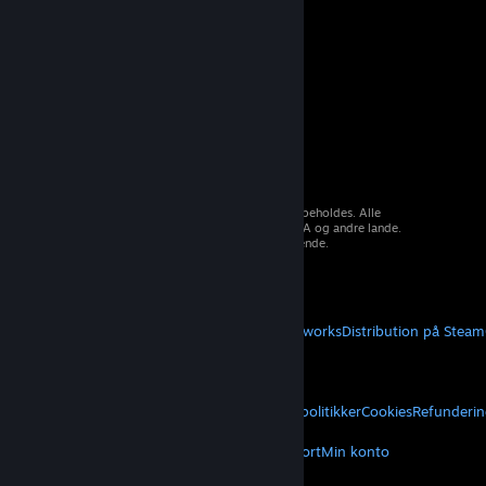
© 2026 Valve Corporation. Alle rettigheder forbeholdes. Alle
varemærker tilhører deres respektive ejere i USA og andre lande.
Moms inkluderet i alle priser, hvor det er gældende.
Hent mobilapps
STEAM
Om Steam
Steam-abonnentaftale
Steamworks
Distribution på Steam
VALVE
Om Valve
Karriere
Hardware
Genbrug
JURIDISK
Privatliv
Tilgængelighed
Meddelelser og politikker
Cookies
Refunderin
MERE
Hent Steam
Hent mobilapps
Kundesupport
Min konto