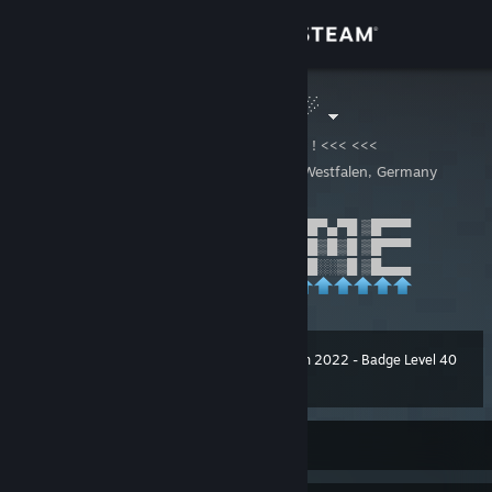
Log på
Butik
.m♛_'Ces``- ☄
>>> >>> ! mr-cypress.de ! <<< <<<
Fællesskab
Bochum, Nordrhein-Westfalen, Germany
Om
▒█░░▒█ ▒█▀▀▀ ▒█░░░ ▒█▀▀█ ▒█▀▀▀█ ▒█▀▄▀█ ▒█▀▀▀
▒█▒█▒█ ▒█▀▀▀ ▒█░░░ ▒█░░░ ▒█░░▒█ ▒█▒█▒█ ▒█▀▀▀
▒█▄▀▄█ ▒█▄▄▄ ▒█▄▄█ ▒█▄▄█ ▒█▄▄▄█ ▒█░░▒█ ▒█▄▄▄
Support
Skift sprog
Winter Collection 2022 - Badge Level 40
Level
28
4,000 XP
Hent Steam-mobilappen
Vis desktop-webside
Er i øjeblikket offline