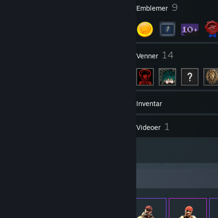
1
9
Profilpriser
Emblemer
3
14
Grupper
Venner
18
Spil
Inventar
1
1
Skærmbilleder
Videoer
1
Anmeldelser
Genstandsfremvisning