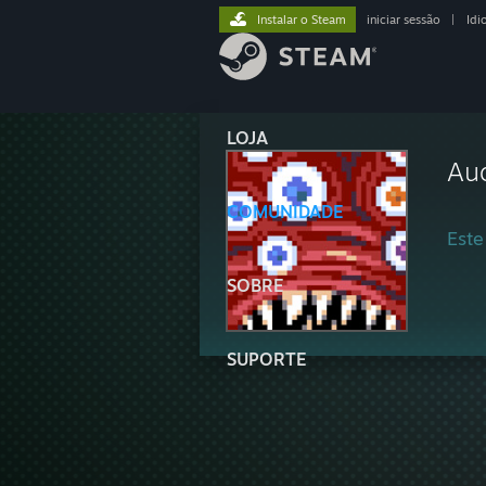
Instalar o Steam
iniciar sessão
|
Idi
LOJA
Au
COMUNIDADE
Este
SOBRE
SUPORTE