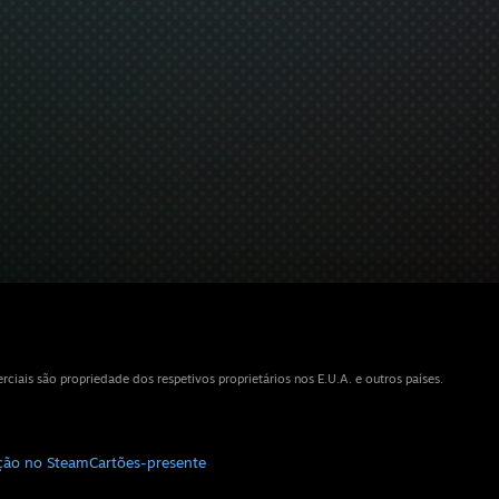
iais são propriedade dos respetivos proprietários nos E.U.A. e outros países.
ição no Steam
Cartões-presente