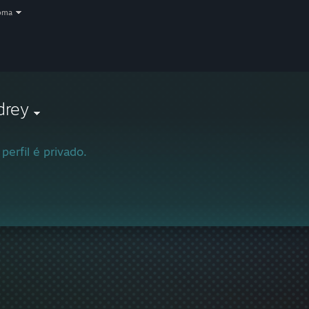
oma
drey
 perfil é privado.