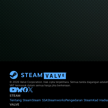
© 2026 Valve Corporation. Hak cipta terpelihara. Semua tanda dagangan adalah
VAT termasuk dalam semua harga jika berkenaan.
STEAM
Tentang Steam
Steam SSA
Steamworks
Pengedaran Steam
Kad Hadia
VALVE