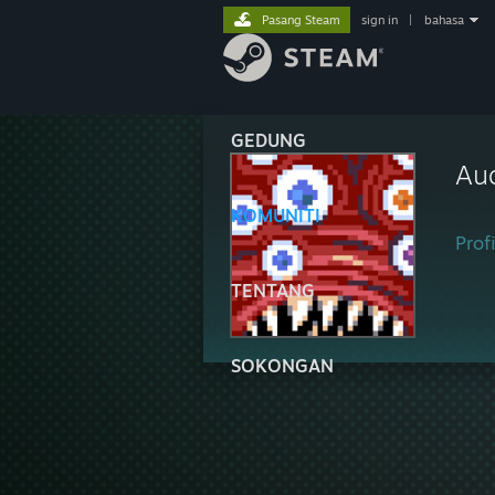
Pasang Steam
sign in
|
bahasa
GEDUNG
Au
KOMUNITI
Profi
TENTANG
SOKONGAN