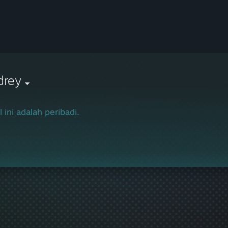
drey
l ini adalah peribadi.